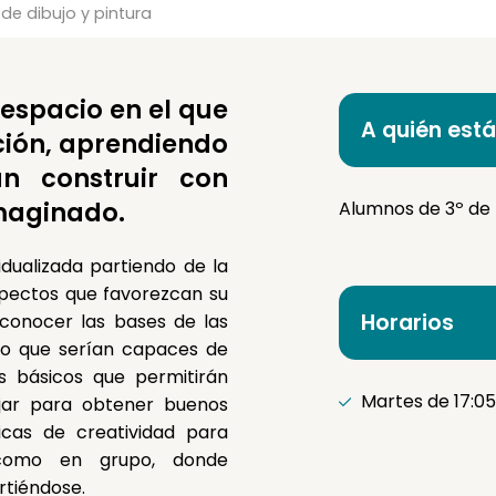
 de dibujo y pintura
n espacio en el que
A quién está
ción, aprendiendo
án construir con
imaginado.
Alumnos de 3º de 
dualizada partiendo de la
spectos que favorezcan su
Horarios
 conocer las bases de las
llo que serían capaces de
s básicos que permitirán
Martes de 17:05 
ujar para obtener buenos
icas de creatividad para
s como en grupo, donde
rtiéndose.